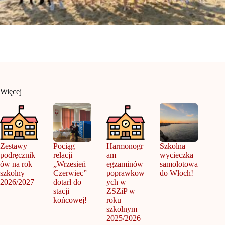
Więcej
Zestawy
Pociąg
Harmonogr
Szkolna
podręcznik
relacji
am
wycieczka
ów na rok
„Wrzesień–
egzaminów
samolotowa
szkolny
Czerwiec”
poprawkow
do Włoch!
2026/2027
dotarł do
ych w
stacji
ZSZiP w
końcowej!
roku
szkolnym
2025/2026