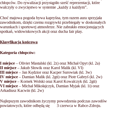
chłopców. Do rywalizacji przystąpiło sześć reprezentacji, które
walczyły o zwycięstwo w systemie „każdy z każdym”.
Choć majowa pogoda bywa kapryśna, tym razem aura sprzyjała
zawodnikom, dzięki czemu rozgrywki przebiegały w doskonałych
warunkach i sportowej atmosferze. Nie zabrakło emocjonujących
spotkań, widowiskowych akcji oraz ducha fair play.
Klasyfikacja końcowa
Kategoria chłopców:
I miejsce
– Olivier Mastalski (kl. 2z) oraz Michał Opyt (kl. 2a)
II miejsce
– Jakub Słowik oraz Karol Malik (kl. VI)
III miejsce
– Jan Kędzior oraz Kacper Surowiak (kl. 3w)
IV miejsce
– Damian Malik (kl. 2gti) oraz Piotr Gabryś (kl. 2w)
V miejsce
– Kornek Wolski oraz Karol Kowalczyk (kl. 2gti)
VI miejsce
– Michał Mikołajczyk, Damian Myjak (kl. 1i) oraz
Arkadiusz Kacwin (kl. 2w)
Najlepszym zawodnikom życzymy powodzenia podczas zawodów
powiatowych, które odbędą się 3 czerwca w Rabce-Zdroju.