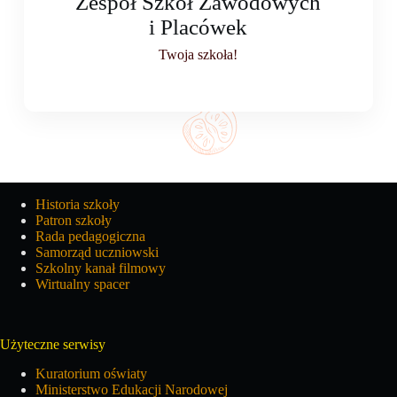
Zespół Szkół Zawodowych
i Placówek
Twoja szkoła!
Szkoła
Historia szkoły
Patron szkoły
Rada pedagogiczna
Samorząd uczniowski
Szkolny kanał filmowy
Wirtualny spacer
Użyteczne serwisy
Kuratorium oświaty
Ministerstwo Edukacji Narodowej