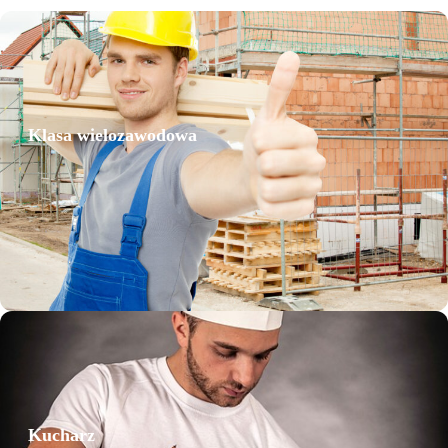
Szkoła branżowa
I stopnia
Klasa wielozawodowa
Szkoła branżowa
I stopnia
Kucharz