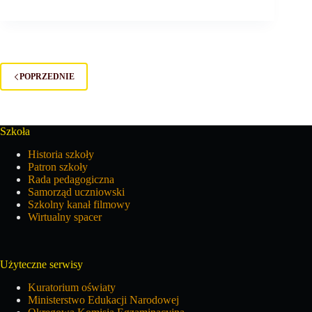
POPRZEDNIE
Szkoła
Historia szkoły
Patron szkoły
Rada pedagogiczna
Samorząd uczniowski
Szkolny kanał filmowy
Wirtualny spacer
Użyteczne serwisy
Kuratorium oświaty
Ministerstwo Edukacji Narodowej